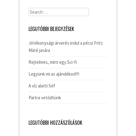
Search
for:
LEGUTÓBBI BEJEGYZÉSEK
Jótékonysági árverés indul a pécsi Fritz
Máté javára
Rejtelmes, mint egy Sci-fi
Legyünk mi az ajándékod!!!
A víz alatti Séf
Partra vetődtünk
LEGUTÓBBI HOZZÁSZÓLÁSOK