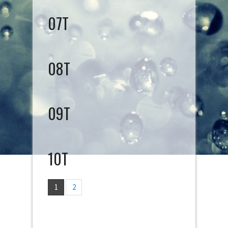
07T
08T
09T
10T
1
2