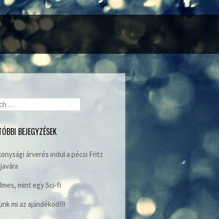
ch
TÓBBI BEJEGYZÉSEK
onysági árverés indul a pécsi Fritz
javára
lmes, mint egy Sci-fi
nk mi az ajándékod!!!