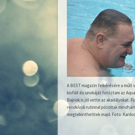
A BEST magazin felkérésére a múlt 
kisfiát és unokáját fotóztam az Aqua
Bajnok is jól vette az akadályokat. F
rendkívüli rutinnal pózoltak mindhárma
megtekinthetitek majd. Foto: Kardo