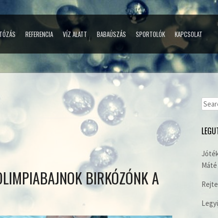
TÓZÁS
REFERENCIA
VÍZ ALATT
BABAÚSZÁS
SPORTOLÓK
KAPCSOLAT
Sear
for:
LEGU
Jóték
Máté 
OLIMPIABAJNOK BIRKÓZÓNK A
Rejte
Legyü