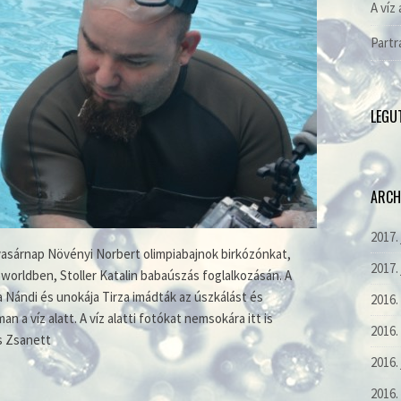
A víz 
Partr
LEGU
ARCH
2017.
vasárnap Növényi Norbert olimpiabajnok birkózónkat,
2017.
worldben, Stoller Katalin babaúszás foglalkozásán. A
ia Nándi és unokája Tirza imádták az úszkálást és
2016
n a víz alatt. A víz alatti fotókat nemsokára itt is
2016.
s Zsanett
2016.
2016.