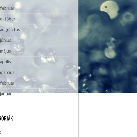
 február
 október
 augusztus
 június
 május
április
 március
 február
 január
GÓRIÁK
b