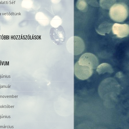
alatti Séf
a vetődtünk
TÓBBI HOZZÁSZÓLÁSOK
ÍVUM
 június
 január
. november
 október
 június
 március