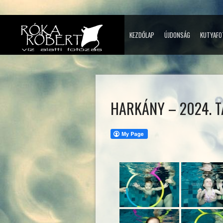
KEZDŐLAP
ÚJDONSÁG
KUTYAFO
HARKÁNY – 2024. T