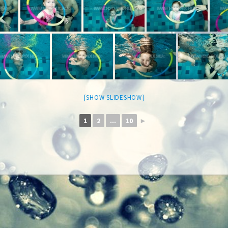
[SHOW SLIDESHOW]
1
2
...
10
►