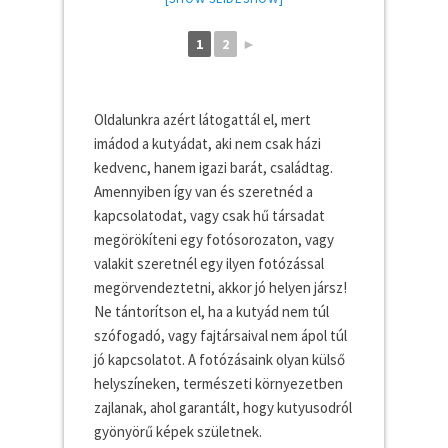
1
2
►
Oldalunkra azért látogattál el, mert
imádod a kutyádat, aki nem csak házi
kedvenc, hanem igazi barát, családtag.
Amennyiben így van és szeretnéd a
kapcsolatodat, vagy csak hű társadat
megörökíteni egy fotósorozaton, vagy
valakit szeretnél egy ilyen fotózással
megörvendeztetni, akkor jó helyen jársz!
Ne tántorítson el, ha a kutyád nem túl
szófogadó, vagy fajtársaival nem ápol túl
jó kapcsolatot. A fotózásaink olyan külső
helyszíneken, természeti környezetben
zajlanak, ahol garantált, hogy kutyusodról
gyönyörű képek születnek.