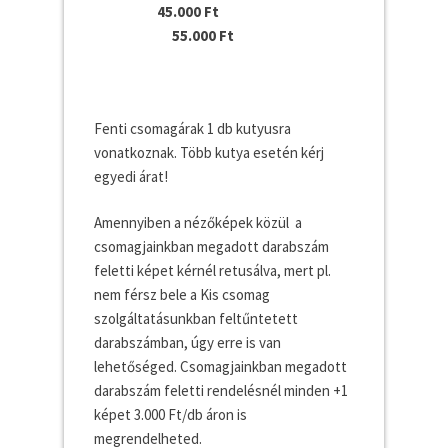
45.000 Ft
55.000 Ft
Fenti csomagárak 1 db kutyusra
vonatkoznak. Több kutya esetén kérj
egyedi árat!
Amennyiben a nézőképek közül a
csomagjainkban megadott darabszám
feletti képet kérnél retusálva, mert pl.
nem férsz bele a Kis csomag
szolgáltatásunkban feltűntetett
darabszámban, úgy erre is van
lehetőséged. Csomagjainkban megadott
darabszám feletti rendelésnél minden +1
képet 3.000 Ft/db áron is
megrendelheted.