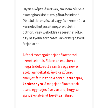
Olyan elképzelésed van, ami nem fér bele
csomagban kínált szolgáltatásainkba?
Például ebtenyésztő vagy és szeretnéd a
kenneled kutyusait megörökíttetni
otthon, vagy weboldalra szeretnél róluk
egy nagyobb sorozatot, akkor kérj egyedi
árajánlatot.
A fenti csomagokat ajándékozhatod
szeretteidnek. Ebben az esetben a
megajándékozott számára egy névre
szóló ajándékutalványt készítünk,
amelyet át tudsz neki adni pl. szülinapra,
karácsonyra
. A megajándékozottnak
utána egy teljes éve van arra, hogy az
ajándékutalványt beváltsa nálunk.