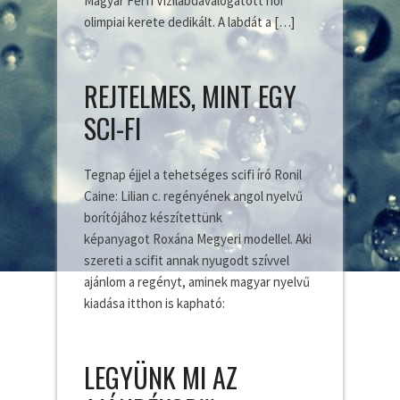
Magyar Férfi Vizilabdaválogatott riói
olimpiai kerete dedikált. A labdát a […]
REJTELMES, MINT EGY
SCI-FI
Tegnap éjjel a tehetséges scifi író Ronil
Caine: Lilian c. regényének angol nyelvű
borítójához készítettünk
képanyagot Roxána Megyeri modellel. Aki
szereti a scifit annak nyugodt szívvel
ajánlom a regényt, aminek magyar nyelvű
kiadása itthon is kapható:
LEGYÜNK MI AZ