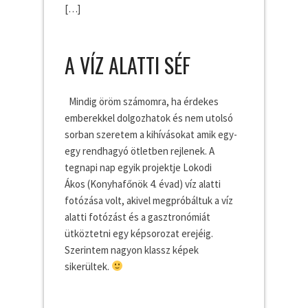
[…]
A VÍZ ALATTI SÉF
Mindig öröm számomra, ha érdekes
emberekkel dolgozhatok és nem utolsó
sorban szeretem a kihívásokat amik egy-
egy rendhagyó ötletben rejlenek. A
tegnapi nap egyik projektje Lokodi
Ákos (Konyhafőnök 4. évad) víz alatti
fotózása volt, akivel megpróbáltuk a víz
alatti fotózást és a gasztronómiát
ütköztetni egy képsorozat erejéig.
Szerintem nagyon klassz képek
sikerültek.