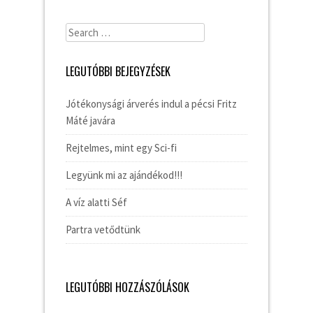
Search
for:
LEGUTÓBBI BEJEGYZÉSEK
Jótékonysági árverés indul a pécsi Fritz
Máté javára
Rejtelmes, mint egy Sci-fi
Legyünk mi az ajándékod!!!
A víz alatti Séf
Partra vetődtünk
LEGUTÓBBI HOZZÁSZÓLÁSOK