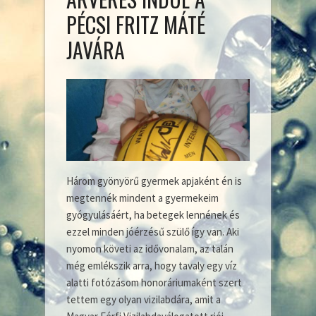
PÉCSI FRITZ MÁTÉ
JAVÁRA
Három gyönyörű gyermek apjaként én is
megtennék mindent a gyermekeim
gyógyulásáért, ha betegek lennének és
ezzel minden jóérzésű szülő így van. Aki
nyomon követi az idővonalam, az talán
még emlékszik arra, hogy tavaly egy víz
alatti fotózásom honoráriumaként szert
tettem egy olyan vizilabdára, amit a