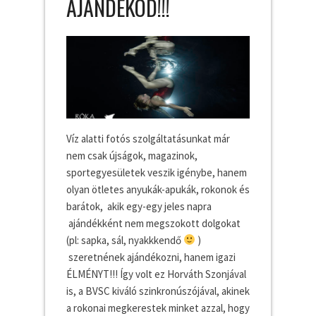
AJÁNDÉKOD!!!
Víz alatti fotós szolgáltatásunkat már
nem csak újságok, magazinok,
sportegyesületek veszik igénybe, hanem
olyan ötletes anyukák-apukák, rokonok és
barátok, akik egy-egy jeles napra
ajándékként nem megszokott dolgokat
(pl: sapka, sál, nyakkkendő
)
szeretnének ajándékozni, hanem igazi
ÉLMÉNYT!!! Így volt ez Horváth Szonjával
is, a BVSC kiváló szinkronúszójával, akinek
a rokonai megkerestek minket azzal, hogy