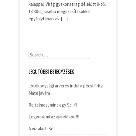
kalappal. Virág gyakorlatilag délelőtt 9-től
13:30-ig kisebb megszakításokkal
egyfolytában víz […]
Search
for:
LEGUTÓBBI BEJEGYZÉSEK
Jótékonysági árverés indul a pécsi Fritz
Máté javára
Rejtelmes, mint egy Sci-fi
Legyünk mi az ajándékod!!!
A víz alatti Séf