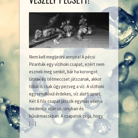
Nem kell megijedni annyira! A pécsi
Piranhák egy vízihoki csapat, ezért nem
esznek meg senkit, bár ha korongot
látnak és tétmeccset játszanak, akkor
tőlük is csak úgy pezseg a víz. A vízihoki
egy rendkívül érdekes, víz alatti sport.
Két 6 fős csapat játszik egymás ellen a
medence alján uszonyban és
búvármaszkban. A csapatok célja, hogy
[…]