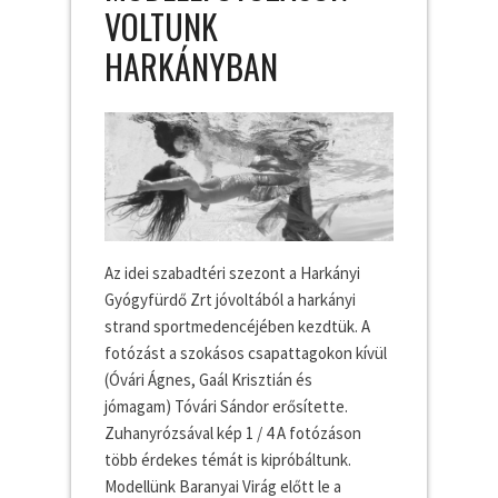
VOLTUNK
HARKÁNYBAN
Az idei szabadtéri szezont a Harkányi
Gyógyfürdő Zrt jóvoltából a harkányi
strand sportmedencéjében kezdtük. A
fotózást a szokásos csapattagokon kívül
(Óvári Ágnes, Gaál Krisztián és
jómagam) Tóvári Sándor erősítette.
Zuhanyrózsával kép 1 / 4 A fotózáson
több érdekes témát is kipróbáltunk.
Modellünk Baranyai Virág előtt le a