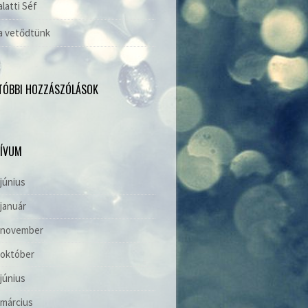
alatti Séf
a vetődtünk
TÓBBI HOZZÁSZÓLÁSOK
ÍVUM
 június
 január
. november
 október
 június
 március