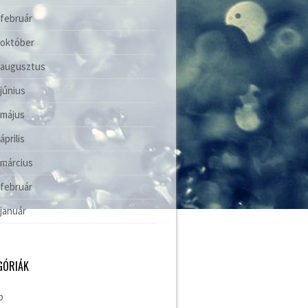
 február
 október
 augusztus
 június
 május
április
 március
 február
 január
GÓRIÁK
b