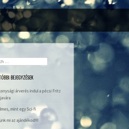
ch
TÓBBI BEJEGYZÉSEK
onysági árverés indul a pécsi Fritz
javára
lmes, mint egy Sci-fi
nk mi az ajándékod!!!