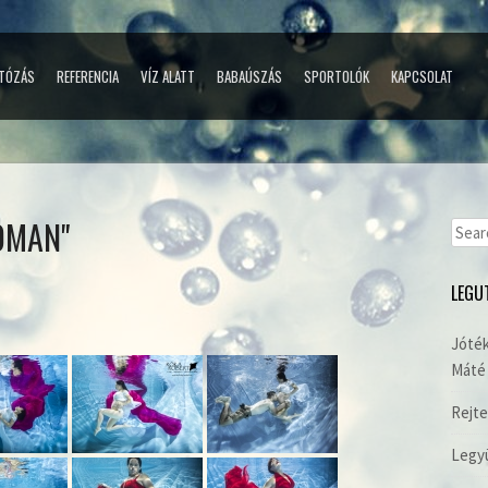
TÓZÁS
REFERENCIA
VÍZ ALATT
BABAÚSZÁS
SPORTOLÓK
KAPCSOLAT
OMAN"
Sear
for:
LEGU
Jóték
Máté 
Rejte
Legyü