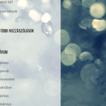
alatti Séf
a vetődtünk
TÓBBI HOZZÁSZÓLÁSOK
ÍVUM
 június
 január
. november
 október
 június
 március