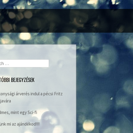
ch
TÓBBI BEJEGYZÉSEK
onysági árverés indul a pécsi Fritz
javára
lmes, mint egy Sci-fi
nk mi az ajándékod!!!