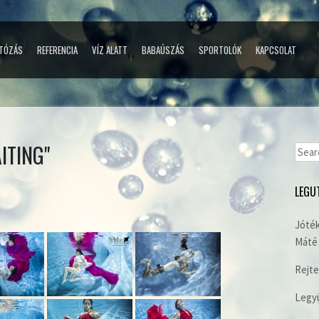
TÓZÁS
REFERENCIA
VÍZ ALATT
BABAÚSZÁS
SPORTOLÓK
KAPCSOLAT
ITING"
Sear
for:
LEGU
Jóték
Máté 
Rejte
Legyü