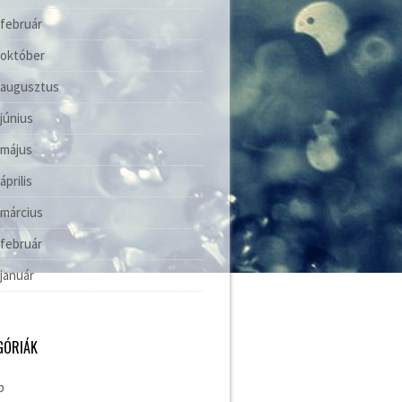
 február
 október
 augusztus
 június
 május
április
 március
 február
 január
GÓRIÁK
b