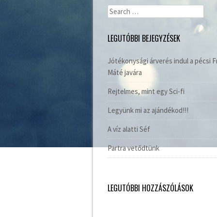
Search
for:
LEGUTÓBBI BEJEGYZÉSEK
Jótékonysági árverés indul a pécsi F
Máté javára
Rejtelmes, mint egy Sci-fi
Legyünk mi az ajándékod!!!
A víz alatti Séf
Partra vetődtünk
LEGUTÓBBI HOZZÁSZÓLÁSOK