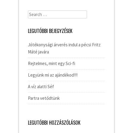
Search
for:
LEGUTÓBBI BEJEGYZÉSEK
Jótékonysági árverés indul a pécsi Fritz
Máté javára
Rejtelmes, mint egy Sci-fi
Legyünk mi az ajándékod!!!
A víz alatti Séf
Partra vetődtünk
LEGUTÓBBI HOZZÁSZÓLÁSOK