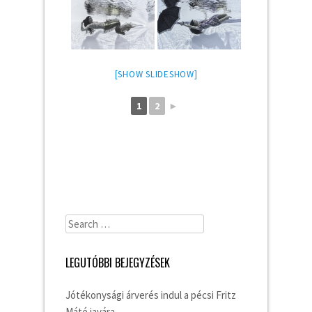
[SHOW SLIDESHOW]
1
2
►
Search
for:
LEGUTÓBBI BEJEGYZÉSEK
Jótékonysági árverés indul a pécsi Fritz
Máté javára