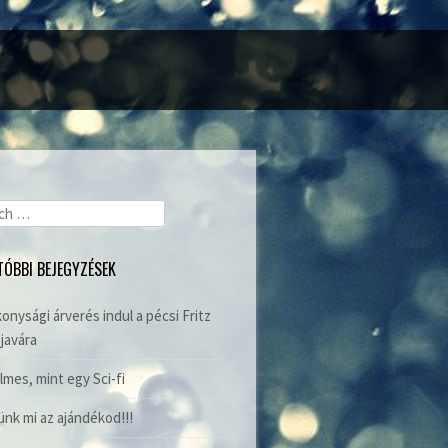
ch
TÓBBI BEJEGYZÉSEK
onysági árverés indul a pécsi Fritz
javára
lmes, mint egy Sci-fi
nk mi az ajándékod!!!