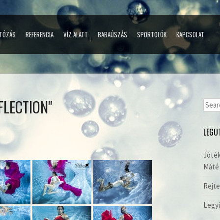
TÓZÁS
REFERENCIA
VÍZ ALATT
BABAÚSZÁS
SPORTOLÓK
KAPCSOLAT
FLECTION"
Sear
for:
LEGU
Jóték
Máté 
Rejte
Legyü