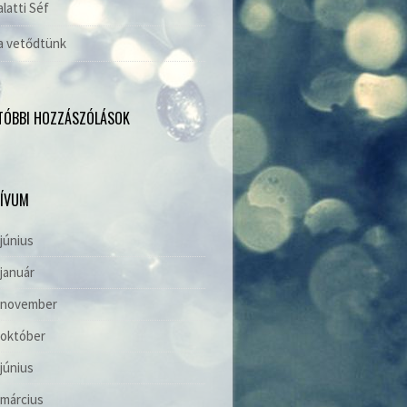
alatti Séf
a vetődtünk
TÓBBI HOZZÁSZÓLÁSOK
ÍVUM
 június
 január
. november
 október
 június
 március