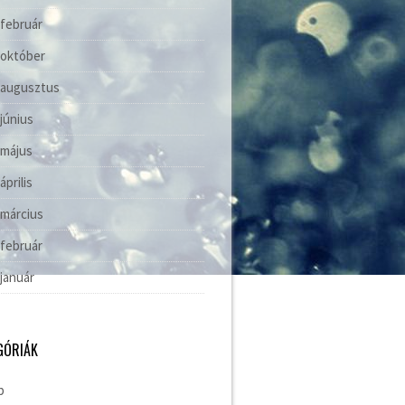
 február
 október
 augusztus
 június
 május
április
 március
 február
 január
GÓRIÁK
b