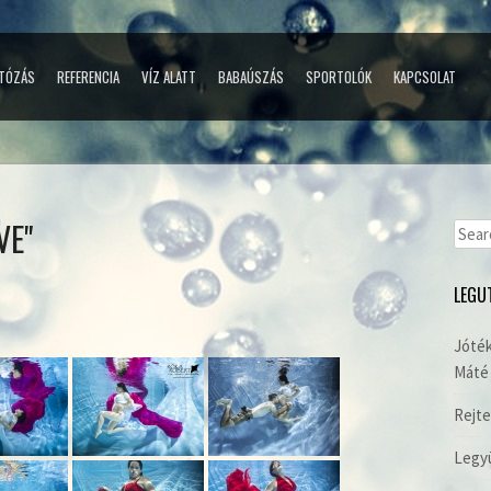
TÓZÁS
REFERENCIA
VÍZ ALATT
BABAÚSZÁS
SPORTOLÓK
KAPCSOLAT
VE"
Sear
for:
LEGU
Jóték
Máté 
Rejte
Legyü