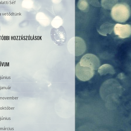
alatti Séf
a vetődtünk
TÓBBI HOZZÁSZÓLÁSOK
ÍVUM
 június
 január
. november
 október
 június
 március