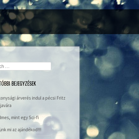
ch
TÓBBI BEJEGYZÉSEK
onysági árverés indul a pécsi Fritz
javára
lmes, mint egy Sci-fi
nk mi az ajándékod!!!