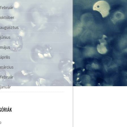
 február
 október
 augusztus
 június
 május
április
 március
 február
 január
GÓRIÁK
b