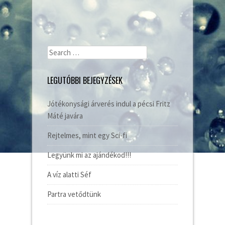
Search
for:
LEGUTÓBBI BEJEGYZÉSEK
Jótékonysági árverés indul a pécsi Fritz
Máté javára
Rejtelmes, mint egy Sci-fi
Legyünk mi az ajándékod!!!
A víz alatti Séf
Partra vetődtünk