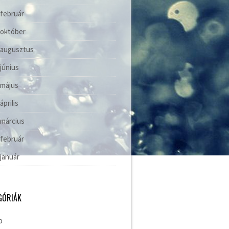
 február
 október
 augusztus
 június
 május
április
 március
 február
 január
GÓRIÁK
b