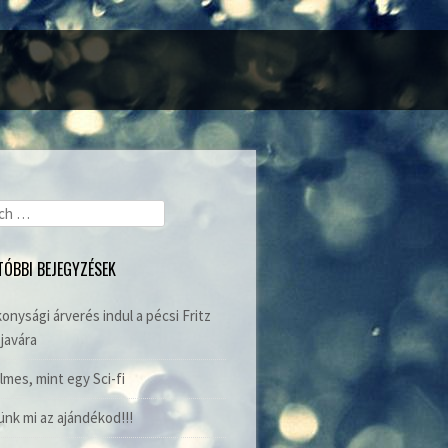
ch
TÓBBI BEJEGYZÉSEK
onysági árverés indul a pécsi Fritz
javára
lmes, mint egy Sci-fi
nk mi az ajándékod!!!