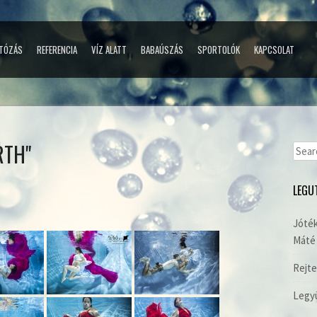
TÓZÁS
REFERENCIA
VÍZ ALATT
BABAÚSZÁS
SPORTOLÓK
KAPCSOLAT
RTH"
Sear
for:
LEGU
Jóték
Máté 
Rejte
Legyü