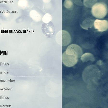
alatti Séf
a vetődtünk
TÓBBI HOZZÁSZÓLÁSOK
ÍVUM
 június
 január
. november
 október
 június
 március