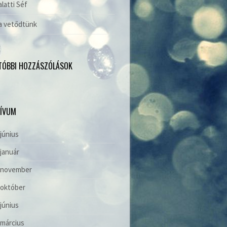
alatti Séf
a vetődtünk
TÓBBI HOZZÁSZÓLÁSOK
ÍVUM
 június
 január
. november
 október
 június
 március