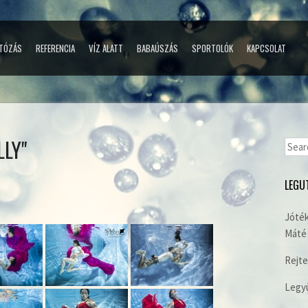
TÓZÁS
REFERENCIA
VÍZ ALATT
BABAÚSZÁS
SPORTOLÓK
KAPCSOLAT
LLY"
Sear
for:
LEGU
Jóték
Máté 
Rejte
Legyü