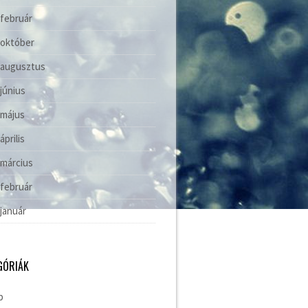
 február
 október
 augusztus
 június
 május
április
 március
 február
 január
GÓRIÁK
b