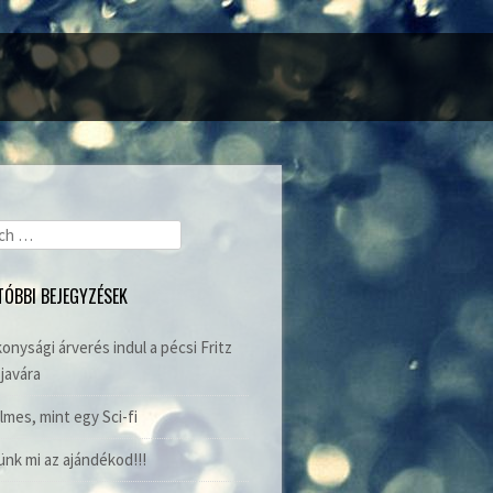
ch
TÓBBI BEJEGYZÉSEK
onysági árverés indul a pécsi Fritz
javára
lmes, mint egy Sci-fi
nk mi az ajándékod!!!