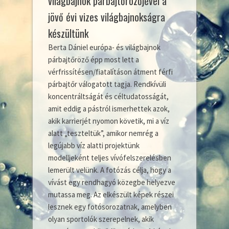
világbajnok párbajtőrözőjével a
jövő évi vizes világbajnokságra
készültünk
Berta Dániel európa- és világbajnok
párbajtőröző épp most lett a
vérfrissítésen/fiatalításon átment férfi
párbajtőr válogatott tagja. Rendkívüli
koncentráltságát és céltudatosságát,
amit eddig a pástról ismerhettek azok,
akik karrierjét nyomon követik, mi a víz
alatt „teszteltük”, amikor nemrég a
legújabb víz alatti projektünk
modelljeként teljes vívófelszerelésben
lemerült velünk. A fotózás célja, hogy a
vívást egy rendhagyó közegbe helyezve
mutassa meg. Az elkészült képek részei
lesznek egy fotósorozatnak, amelyben
olyan sportolók szerepelnek, akik