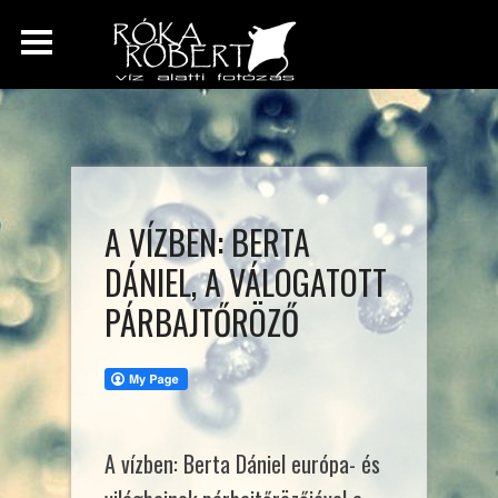
A VÍZBEN: BERTA
DÁNIEL, A VÁLOGATOTT
PÁRBAJTŐRÖZŐ
A vízben: Berta Dániel európa- és