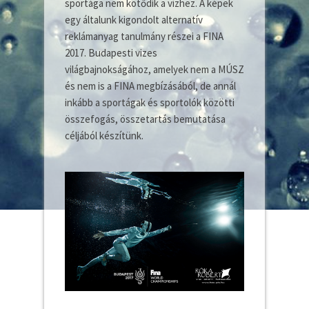
sportága nem kötődik a vízhez. A képek
egy általunk kigondolt alternatív
reklámanyag tanulmány részei a FINA
2017. Budapesti vizes
világbajnokságához, amelyek nem a MÚSZ
és nem is a FINA megbízásából, de annál
inkább a sportágak és sportolók közötti
összefogás, összetartás bemutatása
céljából készítünk.