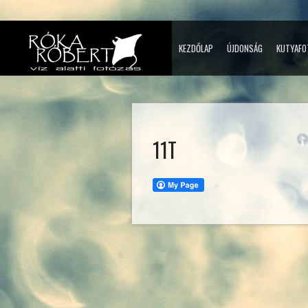
KEZDŐLAP
ÚJDONSÁG
KUTYAFO
11T