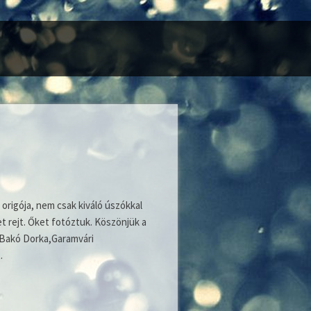
 origója, nem csak kiváló úszókkal
 rejt. Őket fotóztuk. Köszönjük a
a,Bakó Dorka,Garamvári
t.