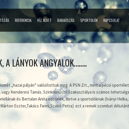
TÓZÁS
REFERENCIA
VÍZ ALATT
BABAÚSZÁS
SPORTOLÓK
KAPCSOLAT
K, A LÁNYOK ANGYALOK……..
ismét „hazai pályán” valósítottuk meg. A PSN Zrt., mint a pécsi sportélet
, vagy Kenderesi Tamás. Szinkronúszó Szakosztálya is számos tehetséget
iellának és Bertalan Anita edzőnek, illetve a sportolóknak (Iványi Helk
Márton Eszter,Takács Fanni,Szabó Petra) ezt a remek szombat délután