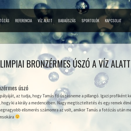
TÓZÁS
REFERENCIA
VÍZ ALATT
BABAÚSZÁS
SPORTOLÓK
KAPCSOLAT
LIMPIAI BRONZÉRMES ÚSZÓ A VÍZ ALATT
onzérmes úszó
pályáját, az tudja, hogy Tamás fő úszásneme a pillangó. Igazi profiként 
ogy ki a király a medencében. Nagy megtiszteltetés és egy remek élmén
 A legnagyobb elismerés számomra az volt, amikor Tamás a fotózás után m
emsokára