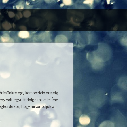
kérésünkre egy kompozíció erejéig
y volt együtt dolgozni vele. Íme
egkérdezte, hogy mikor toljuk a