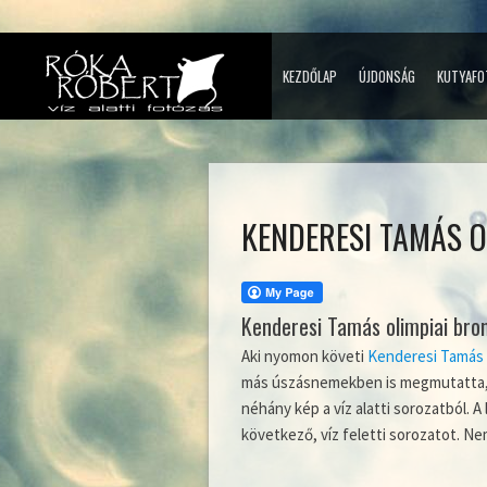
KEZDŐLAP
ÚJDONSÁG
KUTYAFO
KENDERESI TAMÁS O
Kenderesi Tamás olimpiai br
Aki nyomon követi
Kenderesi Tamás
más úszásnemekben is megmutatta, h
néhány kép a víz alatti sorozatból.
következő, víz feletti sorozatot. N