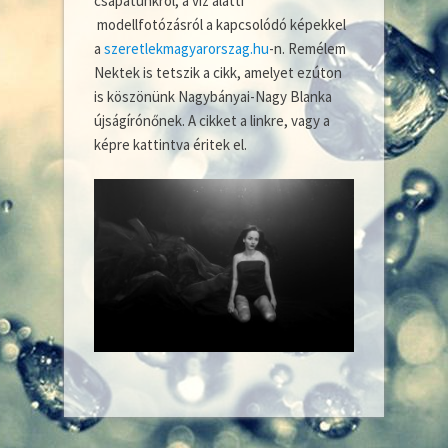
csapatunkról, a víz alatti
modellfotózásról a kapcsolódó képekkel
a
szeretlekmagyarorszag.hu
-n. Remélem
Nektek is tetszik a cikk, amelyet ezúton
is köszönünk Nagybányai-Nagy Blanka
újságírónőnek. A cikket a linkre, vagy a
képre kattintva éritek el.