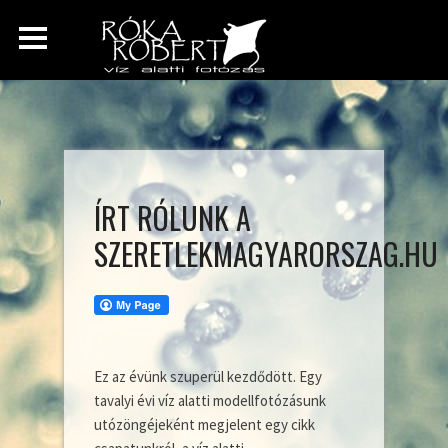
ÍRT RÓLUNK A
SZERETLEKMAGYARORSZAG.HU
Ez az évünk szuperül kezdődött. Egy
tavalyi évi víz alatti modellfotózásunk
utózöngéjeként megjelent egy cikk