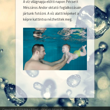
A víz világnapja előtti napon Pécsett
Mészáros Andor oktató foglalkozásain
jártunk fotózni. A víz alatti képeket a
képre kattintva nézhetitek meg.
Copyright © 2026
Róka Róbert
- víz alatti fotográfia