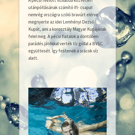
A pécsi felnőtt vízilabda közvetlen
utánpótlásának számító ifi- csapat
nemrég országra szóló bravúrt elérve
megnyerte az idei Lemhényi Dezső
Kupát, ami a korosz
tály Magyar Kupájának
felel meg. A pécsi fiatalok a döntőben
parádés játékkal verték tíz góllal a BVSC
együttesét. Így festenek a srácok víz
alatt.