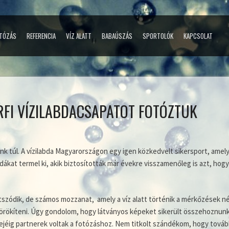
TÓZÁS
REFERENCIA
VÍZ ALATT
BABAÚSZÁS
SPORTOLÓK
KAPCSOLAT
RFI VÍZILABDACSAPATOT FOTÓZTUK
 túl. A vízilabda Magyarországon egy igen közkedvelt sikersport, amel
dákat termel ki, akik biztosították már évekre visszamenőleg is azt, hogy
játszódik, de számos mozzanat, amely a víz alatt történik a mérkőzések n
rökíteni. Úgy gondolom, hogy látványos képeket sikerült összehoznun
erejéig partnerek voltak a fotózáshoz. Nem titkolt szándékom, hogy tov