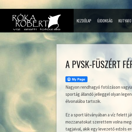
KEZDŐLAP
ÚJDONSÁG
KUTYAFO
A PVSK-FÜSZÉRT FÉ
Nagyon rendhagyó fotózáson vagyunk
sportág állandó jelleggel olyan legen
élvonalába tartozik.
Ez a sport látványában a víz felett 
mozzanatokat szerettem volna megö
tagjaival, akik egy levezető edzés 