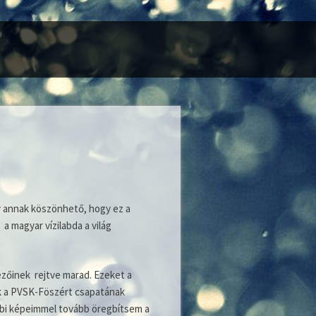
y annak köszönhető, hogy ez a
 a magyar vízilabda a világ
ézőinek rejtve marad. Ezeket a
k a PVSK-Föszért csapatának
ábbi képeimmel tovább öregbítsem a