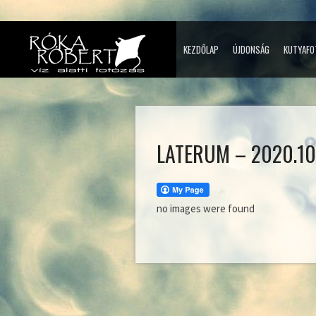
KEZDŐLAP
ÚJDONSÁG
KUTYAFO
LATERUM – 2020.10
no images were found